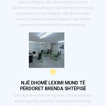
brenda shtëpisë, Një dhomë leximi mund të
përdoret brenda shtëpisë, Një dhomë leximi mund
të përdoret brenda shtëpisë, Një dhomë leximi
mund të përdoret brenda shtëpisë. Një dhomë
leximi mund të përdoret brenda shtëpisë.
NJË DHOMË LEXIMI MUND TË
PËRDORET BRENDA SHTËPISË
Çdo apartament ka një frigorifer, Çdo apartament
ka një frigorifer, Interneti, Çdo apartament ka një