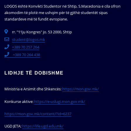
LOGOS është Konvikti Studentor në Shtip, S.Macedonia e cila ofron
akomodim të plotë me ushqim për të gjithë studentët sipas
standardeve më të fundit evropiane.
rr. "11ju Kongres" jo. 53 2000, Shtip
student@logos.mk
+389 70 257 264
+389 70 264 438
LIDHJE TË DOBISHME
Ministria e Arsimit dhe Shkencës:
https://mon.gov.mk/
Konkurse aktive:
https://e-uslugi.mon.gov.mk/
https://mon.gov.mk/content/?id=6237
UGD JETA:
https://life.ugd.edu.mk/