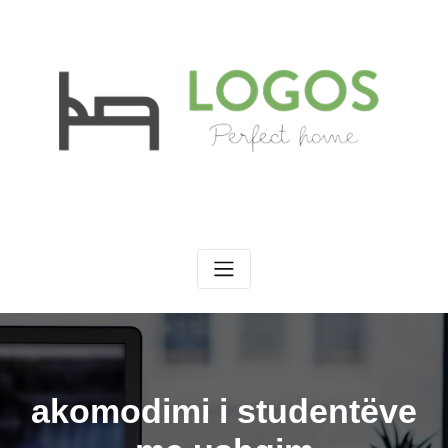
LOGOS
Konvikti Privat i Studentëve
akomodimi i studentëve