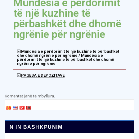
Mundësia e përdorimit
të një kuzhine të
përbashkët dhe dhomë
ngrënie për ngrënie
Mundësia e përdorimit të një kuzhine të përbashkët
dhe dhomë ngrënie për ngrënie / Mundësia e
përdorimit të një kuzhine të përbashkët dhe dhomë
ngrënie për ngrënie
PAGESA E DEPOZITAVE
Komentet janë të mbyllura.
N IN BASHKPUNIM