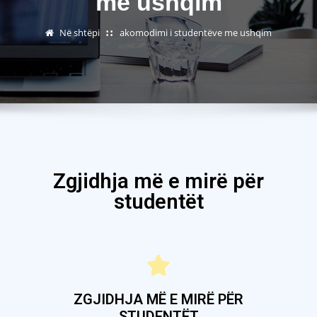
me ushqim
Në shtëpi
akomodimi i studentëve me ushqim
Zgjidhja më e mirë për
studentët
ZGJIDHJA MË E MIRË PËR
STUDENTËT