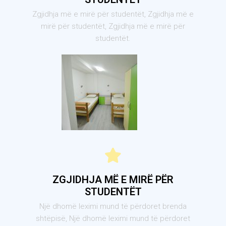
Zgjidhja më e mirë për studentët, Zgjidhja më e
mirë për studentët, Zgjidhja më e mirë për
studentët.
ZGJIDHJA MË E MIRË PËR
STUDENTËT
Një dhomë leximi mund të përdoret brenda
shtëpisë, Një dhomë leximi mund të përdoret