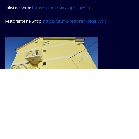
Taksi në Shtip:
https://zk.mk/taxi/stip?lang=en
Restorante në Shtip:
https://zk.mk/restorani-picerii/stip
Shko