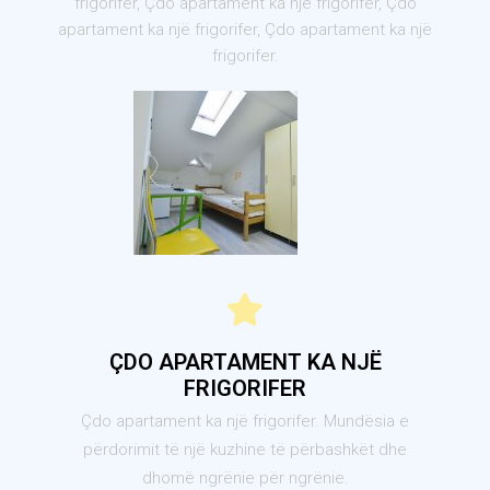
frigorifer, Çdo apartament ka një frigorifer, Çdo
apartament ka një frigorifer, Çdo apartament ka një
frigorifer.
ÇDO APARTAMENT KA NJË
FRIGORIFER
Çdo apartament ka një frigorifer. Mundësia e
përdorimit të një kuzhine të përbashkët dhe
dhomë ngrënie për ngrënie.