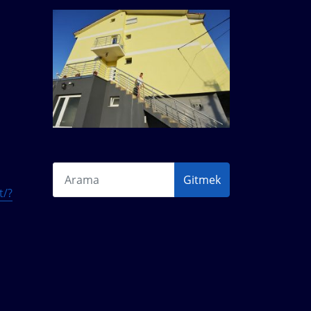
Gitmek
t/?