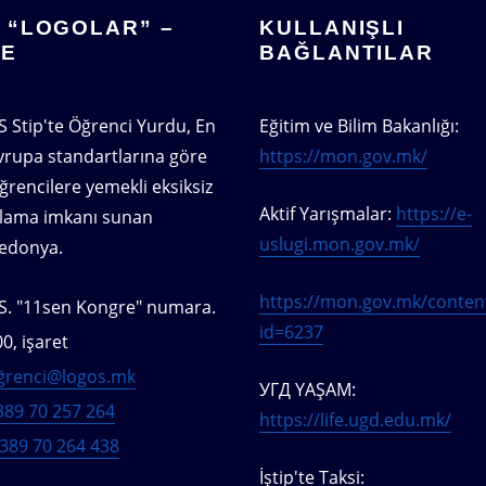
 “LOGOLAR” –
KULLANIŞLI
BE
BAĞLANTILAR
 Stip'te Öğrenci Yurdu, En
Eğitim ve Bilim Bakanlığı:
vrupa standartlarına göre
https://mon.gov.mk/
rencilere yemekli eksiksiz
Aktif Yarışmalar:
https://e-
lama imkanı sunan
uslugi.mon.gov.mk/
edonya.
https://mon.gov.mk/conten
S. "11sen Kongre" numara.
id=6237
0, işaret
ğrenci@logos.mk
УГД YAŞAM:
389 70 257 264
https://life.ugd.edu.mk/
389 70 264 438
İştip'te Taksi: