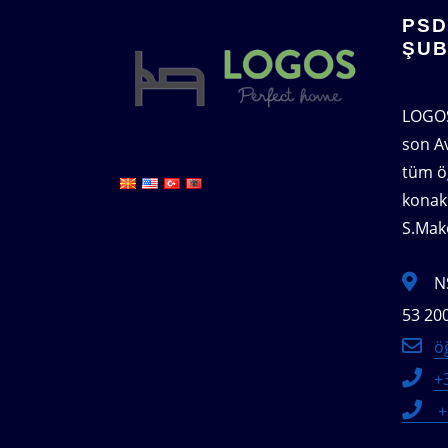
PSD
ŞU
LOGOS
son A
tüm öğ
konak
S.Mak
N
53 200
ö
+
+