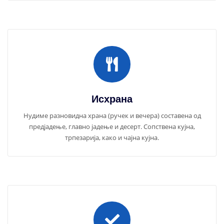
Исхрана
Нудиме разновидна храна (ручек и вечера) составена од
предјадење, главно јадење и десерт. Сопствена кујна,
трпезарија, како и чајна кујна.