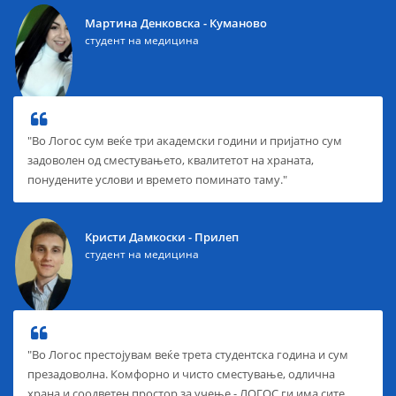
Мартина Денковска - Куманово
студент на медицина
"Во Логос сум веќе три академски години и пријатно сум
задоволен од сместувањето, квалитетот на храната,
понудените услови и времето поминато таму."
Кристи Дамкоски - Прилеп
студент на медицина
"Во Логос престојувам веќе трета студентска година и сум
презадоволна. Комфорно и чисто сместување, одлична
храна и соодветен простор за учење - ЛОГОС ги има сите