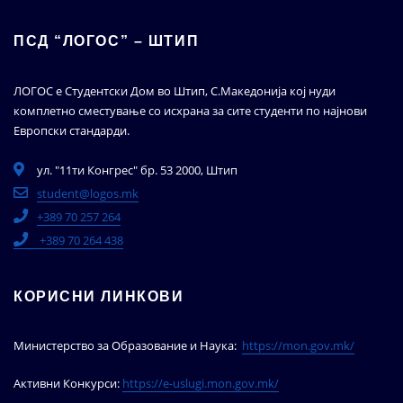
ПСД “ЛОГОС” – ШТИП
ЛОГОС е Студентски Дом во Штип, С.Македонија кој нуди
комплетно сместување со исхрана за сите студенти по најнови
Европски стандарди.
ул. "11ти Конгрес" бр. 53 2000, Штип
student@logos.mk
+389 70 257 264
+389 70 264 438
КОРИСНИ ЛИНКОВИ
Министерство за Образование и Наука:
https://mon.gov.mk/
Активни Конкурси:
https://e-uslugi.mon.gov.mk/