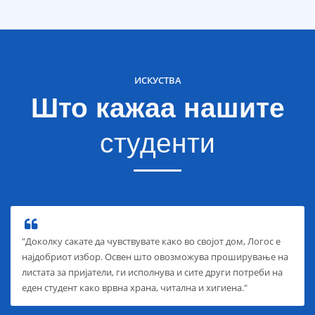
ИСКУСТВА
Што кажаа нашите
студенти
"Доколку сакате да чувствувате како во својот дом, Логос е
најдобриот избор. Освен што овозможува проширување на
листата за пријатели, ги исполнува и сите други потреби на
еден студент како врвна храна, читална и хигиена."