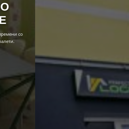
СТУДЕНТСКИ ДОМ
Комплетно сместување со исхрана по Европски
стандарди за достоинствено студирање и задоволни
студенти.
Повеќе