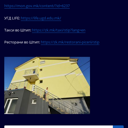
https://mon.gov.mk/content/?id=6237
УГД LIFE:
https://life.ugd.edu.mk/
Такси во Штип:
https://zk.mk/taxi/stip?lang=en
Ресторани во Штип:
https://zk.mk/restorani-picerii/stip